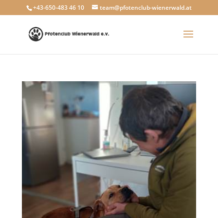
+43-650-483 46 10
team@pfotenclub-wienerwald.at