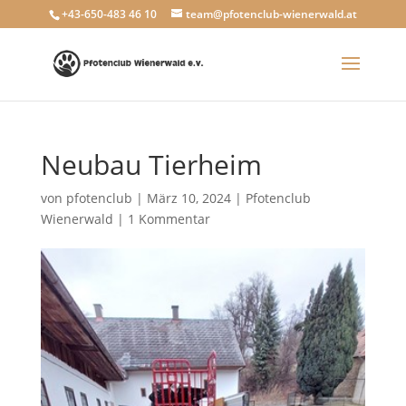
+43-650-483 46 10
team@pfotenclub-wienerwald.at
Neubau Tierheim
von
pfotenclub
|
März 10, 2024
|
Pfotenclub
Wienerwald
|
1 Kommentar